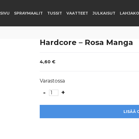
SIVU
SPRAYMAALIT
TUSSIT
VAATTEET
JULKAISUT
LAHJAKO
Hardcore – Rosa Manga
4,60
€
Varastossa
-
+
Hardcore
-
Rosa
LISÄÄ 
Manga
määrä