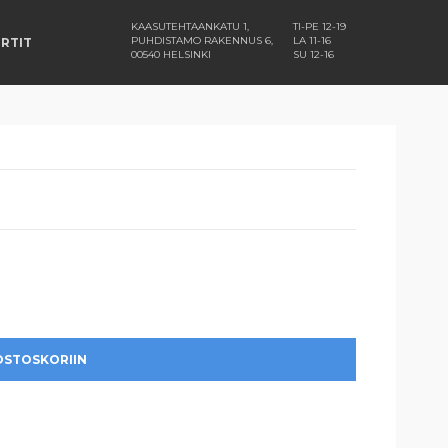
KAASUTEHTAANKATU 1,
TI-PE 12-19
PUHDISTAMO RAKENNUS 6,
LA 11-16
RTIT
00540 HELSINKI
SU 12-16
OSTOSKORIIN