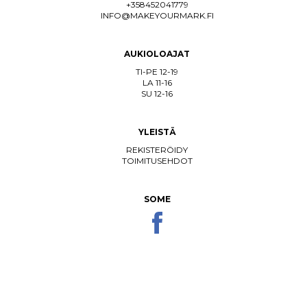
+358452041779
INFO@MAKEYOURMARK.FI
AUKIOLOAJAT
TI-PE 12-19
LA 11-16
SU 12-16
YLEISTÄ
REKISTERÖIDY
TOIMITUSEHDOT
SOME