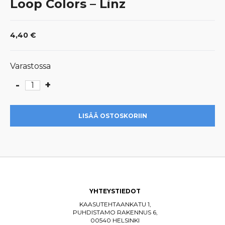
Loop Colors – Linz
4,40
€
Varastossa
-
+
Loop
Colors
-
LISÄÄ OSTOSKORIIN
Linz
määrä
YHTEYSTIEDOT
KAASUTEHTAANKATU 1,
PUHDISTAMO RAKENNUS 6,
00540 HELSINKI