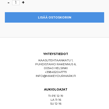
-
+
Cream
Skinny
Cap
LISÄÄ OSTOSKORIIN
(4
kpl)
määrä
YHTEYSTIEDOT
KAASUTEHTAANKATU 1,
PUHDISTAMO RAKENNUS 6,
00540 HELSINKI
+358452041779
INFO@MAKEYOURMARK.FI
AUKIOLOAJAT
TI-PE 12-19
LA 11-16
SU 12-16