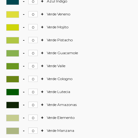
Azul
-
+
Hardcore
Azul Indigo
Christiania
-
määrä
Azul
-
+
Hardcore
Verde Veneno
Indigo
-
määrä
Verde
-
+
Hardcore
Verde Mojito
Veneno
-
määrä
Verde
-
+
Hardcore
Verde Pistacho
Mojito
-
määrä
Verde
-
+
Hardcore
Verde Guacamole
Pistacho
-
määrä
Verde
-
+
Hardcore
Verde Valle
Guacamole
-
määrä
Verde
-
+
Hardcore
Verde Cologno
Valle
-
määrä
Verde
-
+
Hardcore
Verde Lutecia
Cologno
-
määrä
Verde
-
+
Hardcore
Verde Amazonas
Lutecia
-
määrä
Verde
-
+
Hardcore
Verde Elemento
Amazonas
-
määrä
Verde
-
+
Hardcore
Verde Manzana
Elemento
-