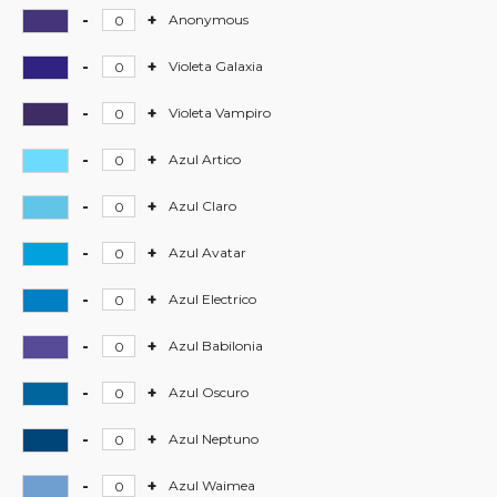
määrä
Violeta
-
+
Hardcore
Anonymous
Azulado
-
määrä
Anonymous
-
+
Hardcore
Violeta Galaxia
määrä
-
Violeta
-
+
Hardcore
Violeta Vampiro
Galaxia
-
määrä
Violeta
-
+
Hardcore
Azul Artico
Vampiro
-
määrä
Azul
-
+
Hardcore
Azul Claro
Artico
-
määrä
Azul
-
+
Hardcore
Azul Avatar
Claro
-
määrä
Azul
-
+
Hardcore
Azul Electrico
Avatar
-
määrä
Azul
-
+
Hardcore
Azul Babilonia
Electrico
-
määrä
Azul
-
+
Hardcore
Azul Oscuro
Babilonia
-
määrä
Azul
-
+
Hardcore
Azul Neptuno
Oscuro
-
määrä
Azul
-
+
Hardcore
Azul Waimea