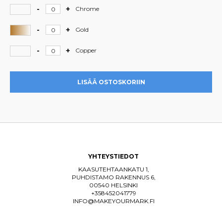
määrä
Negro
-
+
Hardcore
Chrome
Mate
-
määrä
Chrome
-
+
Hardcore
Gold
määrä
-
Gold
-
+
Hardcore
Copper
määrä
-
Copper
määrä
LISÄÄ OSTOSKORIIN
YHTEYSTIEDOT
KAASUTEHTAANKATU 1,
PUHDISTAMO RAKENNUS 6,
00540 HELSINKI
+358452041779
INFO@MAKEYOURMARK.FI