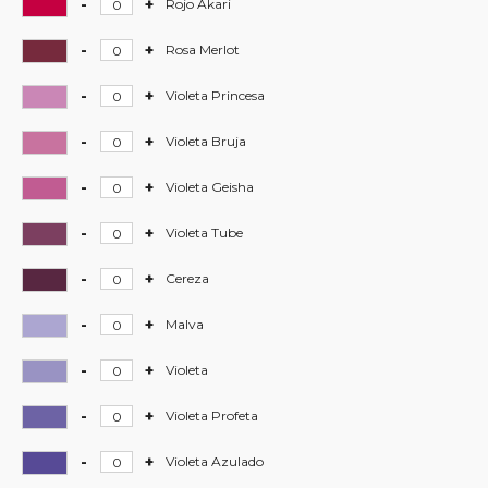
Magenta
-
+
Hardcore
Rojo Akari
määrä
-
Rojo
-
+
Hardcore
Rosa Merlot
Akari
-
määrä
Rosa
-
+
Hardcore
Violeta Princesa
Merlot
-
määrä
Violeta
-
+
Hardcore
Violeta Bruja
Princesa
-
määrä
Violeta
-
+
Hardcore
Violeta Geisha
Bruja
-
määrä
Violeta
-
+
Hardcore
Violeta Tube
Geisha
-
määrä
Violeta
-
+
Hardcore
Cereza
Tube
-
määrä
Cereza
-
+
Hardcore
Malva
määrä
-
Malva
-
+
Hardcore
Violeta
määrä
-
Violeta
-
+
Hardcore
Violeta Profeta
määrä
-
Violeta
-
+
Hardcore
Violeta Azulado
Profeta
-