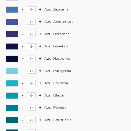
Neptuno
-
määrä
Azul
-
+
Hardcore
Azul Zeppelin
Waimea
-
määrä
Azul
-
+
Hardcore
Azul Andromeda
Zeppelin
-
määrä
Azul
-
+
Hardcore
Azul Ultramar
Andromeda
-
määrä
Azul
-
+
Hardcore
Azul Leviatan
Ultramar
-
määrä
Azul
-
+
Hardcore
Azul Nostromo
Leviatan
-
määrä
Azul
-
+
Hardcore
Azul Patagonia
Nostromo
-
määrä
Azul
-
+
Hardcore
Azul Cousteau
Patagonia
-
määrä
Azul
-
+
Hardcore
Azul Glaciar
Cousteau
-
määrä
Azul
-
+
Hardcore
Azul Planeta
Glaciar
-
määrä
Azul
-
+
Hardcore
Azul Christiania
Planeta
-
määrä