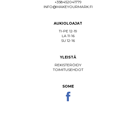
+358452041779
INFO@MAKEYOURMARK.FI
AUKIOLOAJAT
TI-PE 12-19
LA 11-16
SU 12-16
YLEISTÄ
REKISTERÖIDY
TOIMITUSEHDOT
SOME