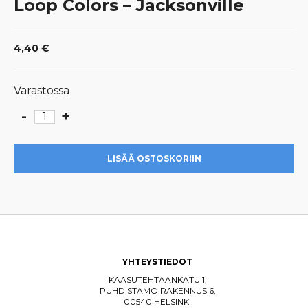
Loop Colors – Jacksonville
4,40
€
Varastossa
-
+
Loop
Colors
-
LISÄÄ OSTOSKORIIN
Jacksonville
määrä
YHTEYSTIEDOT
KAASUTEHTAANKATU 1,
PUHDISTAMO RAKENNUS 6,
00540 HELSINKI