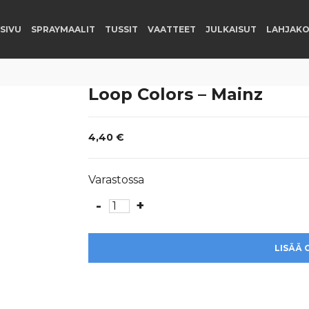
SIVU
SPRAYMAALIT
TUSSIT
VAATTEET
JULKAISUT
LAHJAKO
Loop Colors – Mainz
4,40
€
Varastossa
-
+
Loop
Colors
-
LISÄÄ 
Mainz
määrä