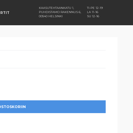
KAASUTEHTAANKATU 1,
TI-PE 12-19
PUHDISTAMO RAKENNUS 6,
LA 11-16
RTIT
00540 HELSINKI
SU 12-16
OSTOSKORIIN