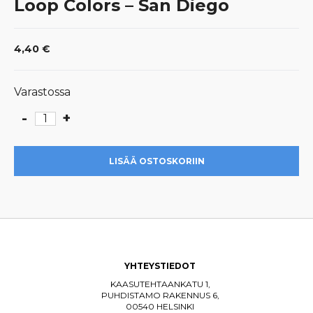
Loop Colors – San Diego
4,40
€
Varastossa
-
+
Loop
Colors
-
LISÄÄ OSTOSKORIIN
San
Diego
määrä
YHTEYSTIEDOT
KAASUTEHTAANKATU 1,
PUHDISTAMO RAKENNUS 6,
00540 HELSINKI