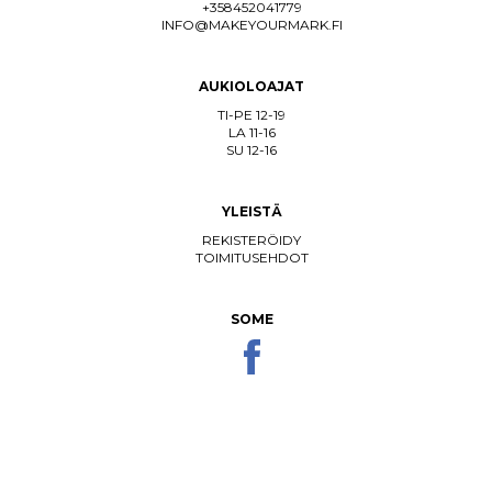
+358452041779
INFO@MAKEYOURMARK.FI
AUKIOLOAJAT
TI-PE 12-19
LA 11-16
SU 12-16
YLEISTÄ
REKISTERÖIDY
TOIMITUSEHDOT
SOME