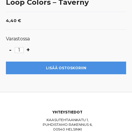
Loop Colors – Taverny
4,40
€
Varastossa
-
+
Loop
Colors
-
LISÄÄ OSTOSKORIIN
Taverny
määrä
YHTEYSTIEDOT
KAASUTEHTAANKATU 1,
PUHDISTAMO RAKENNUS 6,
00540 HELSINKI