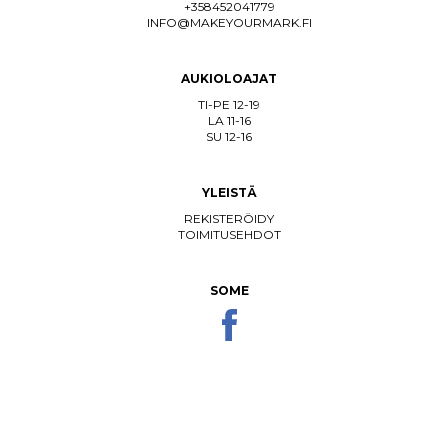
+358452041779
INFO@MAKEYOURMARK.FI
AUKIOLOAJAT
TI-PE 12-19
LA 11-16
SU 12-16
YLEISTÄ
REKISTERÖIDY
TOIMITUSEHDOT
SOME