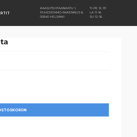
KAASUTEHTAANKATU 1,
TI-PE 12-19
PUHDISTAMO RAKENNUS 6,
LA 11-16
RTIT
00540 HELSINKI
SU 12-16
ta
OSTOSKORIIN