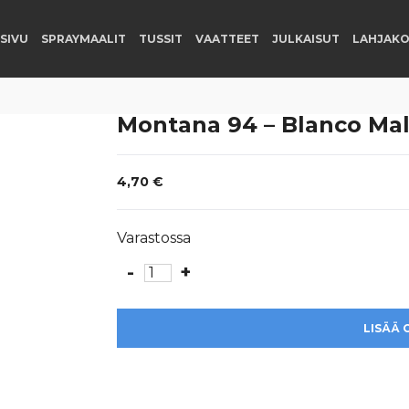
SIVU
SPRAYMAALIT
TUSSIT
VAATTEET
JULKAISUT
LAHJAKO
Montana 94 – Blanco Mal
4,70
€
Varastossa
-
+
Montana
94
-
LISÄÄ 
Blanco
Malta
määrä