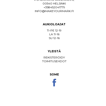
00540 HELSINKI
+358452041779
INFO@MAKEYOURMARK.FI
AUKIOLOAJAT
TI-PE 12-19
LA 11-16
SU 12-16
YLEISTÄ
REKISTERÖIDY
TOIMITUSEHDOT
SOME