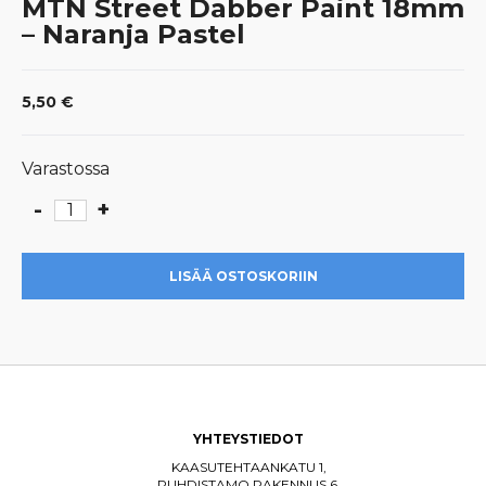
MTN Street Dabber Paint 18mm
– Naranja Pastel
5,50
€
Varastossa
-
+
MTN
Street
Dabber
LISÄÄ OSTOSKORIIN
Paint
18mm
-
Naranja
Pastel
määrä
YHTEYSTIEDOT
KAASUTEHTAANKATU 1,
PUHDISTAMO RAKENNUS 6,