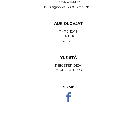
+358452041779
INFO@MAKEYOURMARK.FI
AUKIOLOAJAT
TI-PE 12-19
LA 11-16
SU 12-16
YLEISTÄ
REKISTERÖIDY
TOIMITUSEHDOT
SOME