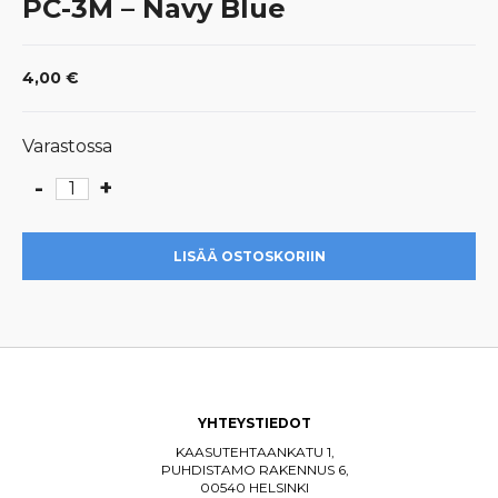
PC-3M – Navy Blue
4,00
€
Varastossa
-
+
PC-
3M
-
LISÄÄ OSTOSKORIIN
Navy
Blue
määrä
YHTEYSTIEDOT
KAASUTEHTAANKATU 1,
PUHDISTAMO RAKENNUS 6,
00540 HELSINKI