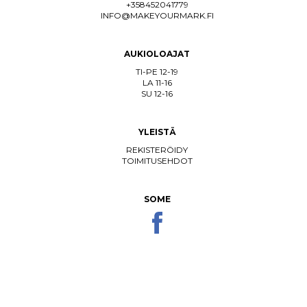
+358452041779
INFO@MAKEYOURMARK.FI
AUKIOLOAJAT
TI-PE 12-19
LA 11-16
SU 12-16
YLEISTÄ
REKISTERÖIDY
TOIMITUSEHDOT
SOME