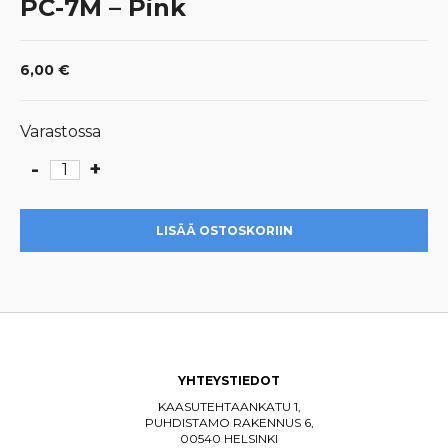
PC-7M – Pink
6,00
€
Varastossa
-
+
PC-
7M
-
LISÄÄ OSTOSKORIIN
Pink
määrä
YHTEYSTIEDOT
KAASUTEHTAANKATU 1,
PUHDISTAMO RAKENNUS 6,
00540 HELSINKI