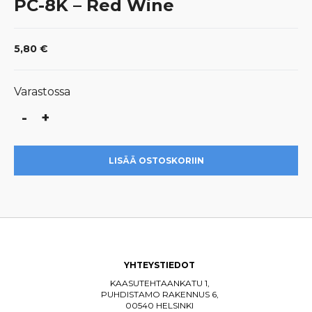
PC-8K – Red Wine
5,80
€
Varastossa
-
+
PC-
8K
-
LISÄÄ OSTOSKORIIN
Red
Wine
määrä
YHTEYSTIEDOT
KAASUTEHTAANKATU 1,
PUHDISTAMO RAKENNUS 6,
00540 HELSINKI