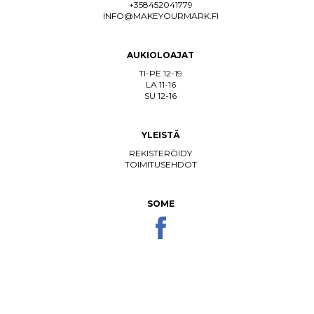
+358452041779
INFO@MAKEYOURMARK.FI
AUKIOLOAJAT
TI-PE 12-19
LA 11-16
SU 12-16
YLEISTÄ
REKISTERÖIDY
TOIMITUSEHDOT
SOME