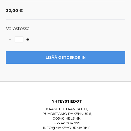
32,00
€
Varastossa
-
+
Posca
PC-
5M
LISÄÄ OSTOSKORIIN
set
määrä
YHTEYSTIEDOT
KAASUTEHTAANKATU 1,
PUHDISTAMO RAKENNUS 6,
00540 HELSINKI
+358452041779
INFO@MAKEYOURMARK.FI