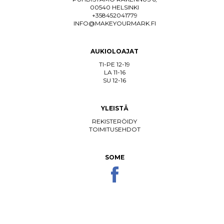
00540 HELSINKI
+358452041779
INFO@MAKEYOURMARK.FI
AUKIOLOAJAT
TI-PE 12-19
LA 11-16
SU 12-16
YLEISTÄ
REKISTERÖIDY
TOIMITUSEHDOT
SOME