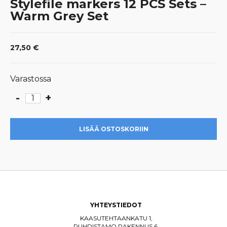
Stylefile markers 12 PCS Sets –
Warm Grey Set
27,50
€
Varastossa
-
+
Stylefile
markers
12
LISÄÄ OSTOSKORIIN
PCS
Sets
-
Warm
Grey
Set
määrä
YHTEYSTIEDOT
KAASUTEHTAANKATU 1,
PUHDISTAMO RAKENNUS 6,