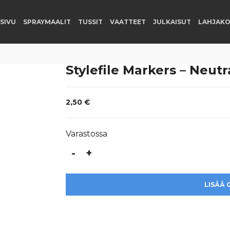
SIVU
SPRAYMAALIT
TUSSIT
VAATTEET
JULKAISUT
LAHJAKO
Stylefile Markers – Neutr
2,50
€
Varastossa
-
+
Stylefile
Markers
-
LISÄÄ 
Neutral
Grey
0
määrä