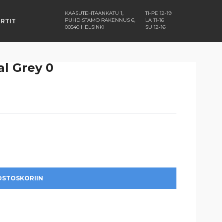
KAASUTEHTAANKATU 1,
TI-PE 12-19
PUHDISTAMO RAKENNUS 6,
LA 11-16
RTIT
00540 HELSINKI
SU 12-16
al Grey 0
OSTOSKORIIN