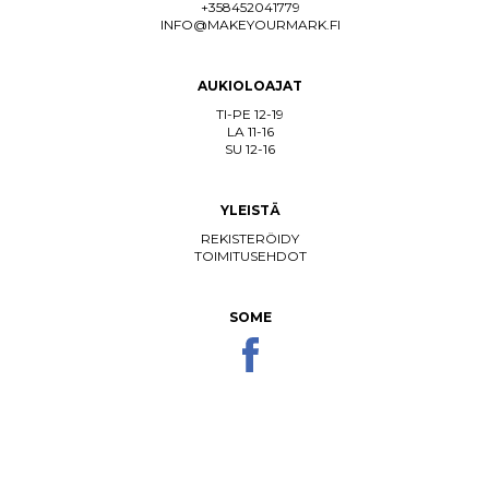
+358452041779
INFO@MAKEYOURMARK.FI
AUKIOLOAJAT
TI-PE 12-19
LA 11-16
SU 12-16
YLEISTÄ
REKISTERÖIDY
TOIMITUSEHDOT
SOME