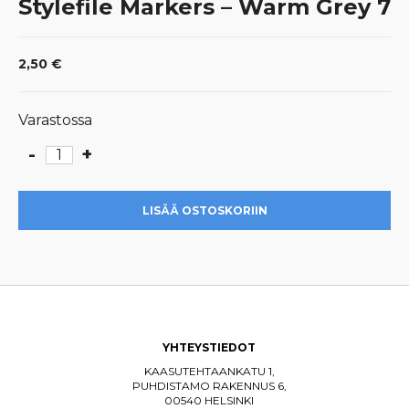
Stylefile Markers – Warm Grey 7
2,50
€
Varastossa
-
+
Stylefile
Markers
-
LISÄÄ OSTOSKORIIN
Warm
Grey
7
määrä
YHTEYSTIEDOT
KAASUTEHTAANKATU 1,
PUHDISTAMO RAKENNUS 6,
00540 HELSINKI