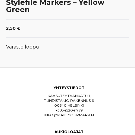
Stylefile Markers – Yellow
Green
2,50
€
Varasto loppu
YHTEYSTIEDOT
KAASUTEHTAANKATU 1,
PUHDISTAMO RAKENNUS 6,
00540 HELSINKI
+358452041779
INFO@MAKEYOURMARK.FI
AUKIOLOAJAT