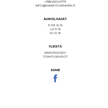
+358452041779
INFO@MAKEYOURMARK.FI
AUKIOLOAJAT
TI-PE 12-19
LA 11-16
SU 12-16
YLEISTÄ
REKISTERÖIDY
TOIMITUSEHDOT
SOME