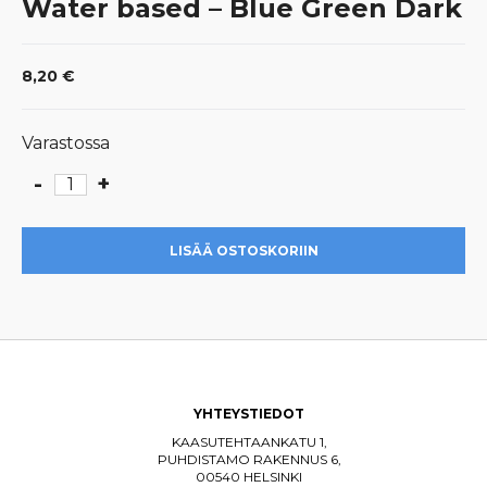
Water based – Blue Green Dark
8,20
€
Varastossa
-
+
Water
based
-
LISÄÄ OSTOSKORIIN
Blue
Green
Dark
määrä
YHTEYSTIEDOT
KAASUTEHTAANKATU 1,
PUHDISTAMO RAKENNUS 6,
00540 HELSINKI