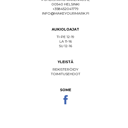
00540 HELSINKI
+358452041779
INFO@MAKEYOURMARK.FI
AUKIOLOAJAT
TI-PE 12-19
LA 11-16
SU 12-16
YLEISTÄ
REKISTERÖIDY
TOIMITUSEHDOT
SOME