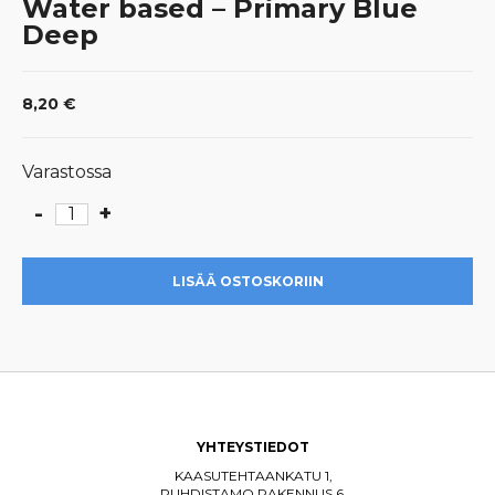
Water based – Primary Blue
Deep
8,20
€
Varastossa
-
+
Water
based
-
LISÄÄ OSTOSKORIIN
Primary
Blue
Deep
määrä
YHTEYSTIEDOT
KAASUTEHTAANKATU 1,
PUHDISTAMO RAKENNUS 6,