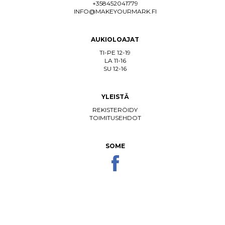
+358452041779
INFO@MAKEYOURMARK.FI
AUKIOLOAJAT
TI-PE 12-19
LA 11-16
SU 12-16
YLEISTÄ
REKISTERÖIDY
TOIMITUSEHDOT
SOME