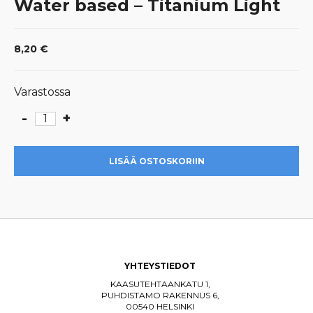
Water based – Titanium Light
8,20
€
Varastossa
-
+
Water
based
-
LISÄÄ OSTOSKORIIN
Titanium
Light
määrä
YHTEYSTIEDOT
KAASUTEHTAANKATU 1,
PUHDISTAMO RAKENNUS 6,
00540 HELSINKI